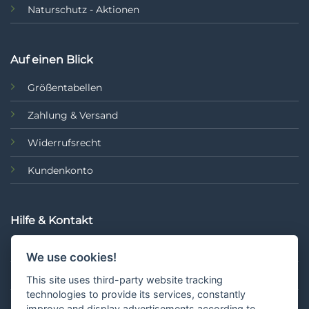
Naturschutz - Aktionen
Auf einen Blick
Größentabellen
Zahlung & Versand
Widerrufsrecht
Kundenkonto
Hilfe & Kontakt
FAQ
We use cookies!
Hilfe & Kontakt
This site uses third-party website tracking
technologies to provide its services, constantly
Retouren
improve and display advertisements according to