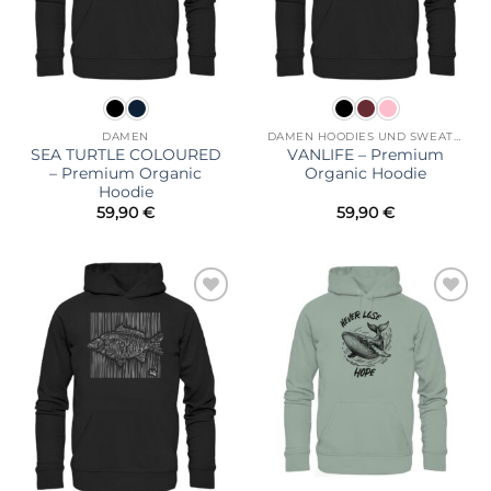
DAMEN
DAMEN HOODIES UND SWEATSHIRTS
SEA TURTLE COLOURED
VANLIFE – Premium
– Premium Organic
Organic Hoodie
Hoodie
59,90
€
59,90
€
Zur
Zur
Wunschliste
Wunschliste
hinzufügen
hinzufügen