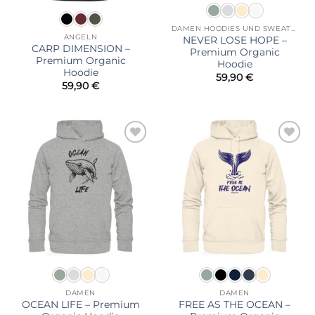
DAMEN HOODIES UND SWEATSHIRTS
ANGELN
NEVER LOSE HOPE –
CARP DIMENSION –
Premium Organic
Premium Organic
Hoodie
Hoodie
59,90
€
59,90
€
Zur
Zur
Wunschliste
Wunschliste
hinzufügen
hinzufügen
DAMEN
DAMEN
OCEAN LIFE – Premium
FREE AS THE OCEAN –