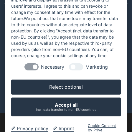
users' interests. I agree to this and can revoke or
Blog
change my consent at any time with effect for the
future.We point out that some tools may transfer data
Vertrag widerrufen
to third countries without an adequate level of data
protection. By clicking "Accept (incl. data transfer to
non-EU countries)", you agree that the data may be
¹Gilt für Lieferungen nach Deutschland. Lieferzeiten für andere Länder
used by us as well as by the respective third-party
und Informationen zur Berechnung des Liefertermins findest du
hier
.
providers (also from non-EU countries). You can, of
course, change your cookie settings at any time.
Necessary
Marketing
©2026 Waterlifer
Reject optional
IMPRESSUM
DATENSCHUTZ
AGB
Accept all
incl. data transfer to non-EU countries
PayPal
Apple
Google
MasterCard
Visa
Bank
Cookie Consent
Privacy policy
Imprint
Pay
Pay
Transfer
by Prive