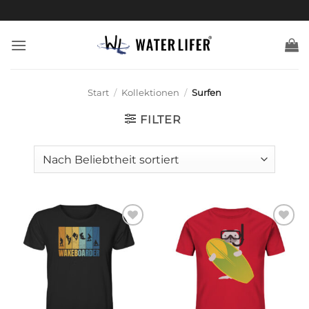
Zum
Inhalt
springen
Start
/
Kollektionen
/
Surfen
FILTER
Zur
Zur
Wunschliste
Wunschliste
hinzufügen
hinzufügen