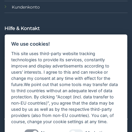
Kundenkonto
Hilfe & Kontakt
FAQ
We use cookies!
Hilfe & Kontakt
This site uses third-party website tracking
technologies to provide its services, constantly
Retouren
improve and display advertisements according to
users' interests. I agree to this and can revoke or
Blog
change my consent at any time with effect for the
future.We point out that some tools may transfer data
Vertrag widerrufen
to third countries without an adequate level of data
protection. By clicking "Accept (incl. data transfer to
non-EU countries)", you agree that the data may be
¹Gilt für Lieferungen nach Deutschland. Lieferzeiten für andere Länder
used by us as well as by the respective third-party
und Informationen zur Berechnung des Liefertermins findest du
hier
.
providers (also from non-EU countries). You can, of
course, change your cookie settings at any time.