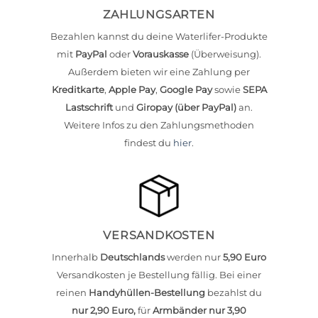
ZAHLUNGSARTEN
Bezahlen kannst du deine Waterlifer-Produkte
mit
PayPal
oder
Vorauskasse
(Überweisung).
Außerdem bieten wir eine Zahlung per
Kreditkarte
,
Apple Pay
,
Google Pay
sowie
SEPA
Lastschrift
und
Giropay (über PayPal)
an.
Weitere Infos zu den Zahlungsmethoden
findest du
hier
.
VERSANDKOSTEN
Innerhalb
Deutschlands
werden nur
5,90 Euro
Versandkosten je Bestellung fällig. Bei einer
reinen
Handyhüllen-Bestellung
bezahlst du
nur 2,90 Euro,
für
Armbänder nur 3,90