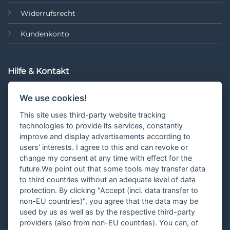
Widerrufsrecht
Kundenkonto
Hilfe & Kontakt
FAQ
We use cookies!
Hilfe & Kontakt
This site uses third-party website tracking
technologies to provide its services, constantly
Retouren
improve and display advertisements according to
users' interests. I agree to this and can revoke or
Blog
change my consent at any time with effect for the
future.We point out that some tools may transfer data
Vertrag widerrufen
to third countries without an adequate level of data
protection. By clicking "Accept (incl. data transfer to
non-EU countries)", you agree that the data may be
¹Gilt für Lieferungen nach Deutschland. Lieferzeiten für andere Länder
used by us as well as by the respective third-party
und Informationen zur Berechnung des Liefertermins findest du
hier
.
providers (also from non-EU countries). You can, of