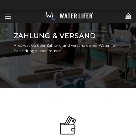
Zum
Inhalt
springen
ZAHLUNG & VERSAND
Alles was du über Zahlung und Versand deiner Waterlifer-
Bekleidung wissen musst…