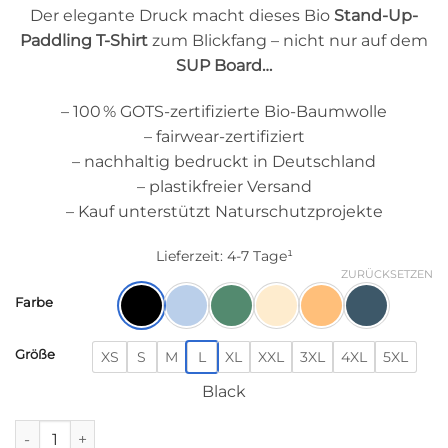
Der elegante Druck macht dieses Bio
Stand-Up-
Paddling T-Shirt
zum Blickfang – nicht nur auf dem
SUP Board…
– 100 % GOTS-zertifizierte Bio-Baumwolle
– fairwear-zertifiziert
– nachhaltig bedruckt in Deutschland
– plastikfreier Versand
– Kauf unterstützt Naturschutzprojekte
Lieferzeit:
4-7 Tage¹
ZURÜCKSETZEN
Farbe
Größe
XS
S
M
L
XL
XXL
3XL
4XL
5XL
Black
SUP CROSS – Herren Premium Organic Shirt Menge