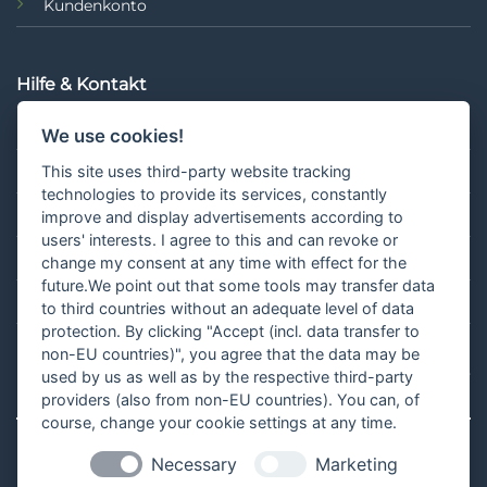
Kundenkonto
Hilfe & Kontakt
FAQ
We use cookies!
Hilfe & Kontakt
This site uses third-party website tracking
technologies to provide its services, constantly
Retouren
improve and display advertisements according to
users' interests. I agree to this and can revoke or
Blog
change my consent at any time with effect for the
future.We point out that some tools may transfer data
Vertrag widerrufen
to third countries without an adequate level of data
protection. By clicking "Accept (incl. data transfer to
non-EU countries)", you agree that the data may be
used by us as well as by the respective third-party
¹Gilt für Lieferungen nach Deutschland. Lieferzeiten für andere Länder
und Informationen zur Berechnung des Liefertermins findest du
hier
.
providers (also from non-EU countries). You can, of
course, change your cookie settings at any time.
Necessary
Marketing